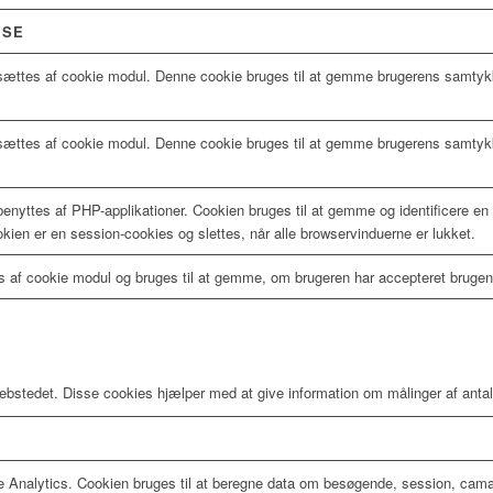
LSE
ættes af cookie modul. Denne cookie bruges til at gemme brugerens samtykke
ættes af cookie modul. Denne cookie bruges til at gemme brugerens samtykk
enyttes af PHP-applikationer. Cookien bruges til at gemme og identificere en
kien er en session-cookies og slettes, når alle browservinduerne er lukket.
 af cookie modul og bruges til at gemme, om brugeren har accepteret brugen af
ebstedet. Disse cookies hjælper med at give information om målinger af antall
 Analytics. Cookien bruges til at beregne data om besøgende, session, cama