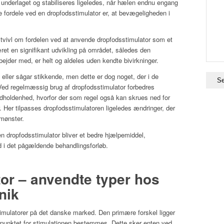
f underlaget og stabiliseres ligeledes, når hælen endnu engang
 fordele ved en dropfodsstimulator er, at bevægeligheden i
i tvivl om fordelen ved at anvende dropfodsstimulator som et
et en signifikant udvikling på området, således den
bejder med, er helt og aldeles uden kendte bivirkninger.
eller sågar stikkende, men dette er dog noget, der i de
 Ved regelmæssig brug af dropfodsstimulator forbedres
holdenhed, hvorfor der som regel også kan skrues ned for
 Her tilpasses dropfodsstimulatoren ligeledes ændringer, der
gmønster.
 en dropfodsstimulator bliver et bedre hjælpemiddel,
 i det pågældende behandlingsforløb.
or – anvendte typer hos
nik
stimulatorer på det danske marked. Den primære forskel ligger
spunktet for stimulationen bestemmes. Dette sker enten ved