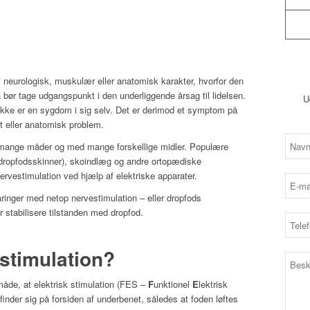
 neurologisk, muskulær eller anatomisk karakter, hvorfor den
bør tage udgangspunkt i den underliggende årsag til lidelsen.
U
 ikke er en sygdom i sig selv. Det er derimod et symptom på
t eller anatomisk problem.
 mange måder og med mange forskellige midler. Populære
(dropfodsskinner), skoindlæg og andre ortopædiske
nervestimulation ved hjælp af elektriske apparater.
aringer med netop nervestimulation – eller dropfods
ler stabilisere tilstanden med dropfod.
stimulation?
måde, at elektrisk stimulation (FES –
F
unktionel
E
lektrisk
finder sig på forsiden af underbenet, således at foden løftes