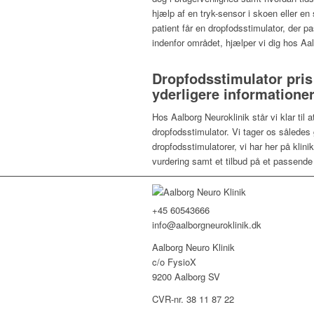
hjælp af en tryk-sensor i skoen eller en 
patient får en dropfodsstimulator, der p
indenfor området, hjælper vi dig hos Aal
Dropfodsstimulator pris
yderligere informatione
Hos Aalborg Neuroklinik står vi klar til
dropfodsstimulator. Vi tager os således ge
dropfodsstimulatorer, vi har her på klini
vurdering samt et tilbud på et passende
+45 60543666
info@aalborgneuroklinik.dk
Aalborg Neuro Klinik
c/o FysioX
9200 Aalborg SV
CVR-nr. 38 11 87 22