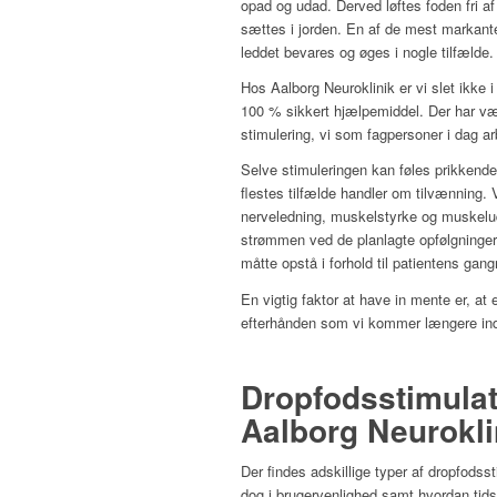
opad og udad. Derved løftes foden fri a
sættes i jorden. En af de mest markante
leddet bevares og øges i nogle tilfælde.
Hos Aalborg Neuroklinik er vi slet ikke 
100 % sikkert hjælpemiddel. Der har vær
stimulering, vi som fagpersoner i dag ar
Selve stimuleringen kan føles prikkende 
flestes tilfælde handler om tilvænning.
nerveledning, muskelstyrke og muskelud
strømmen ved de planlagte opfølgninger.
måtte opstå i forhold til patientens gan
En vigtig faktor at have in mente er, at
efterhånden som vi kommer længere ind
Dropfodsstimulat
Aalborg Neurokli
Der findes adskillige typer af dropfods
dog i brugervenlighed samt hvordan tid