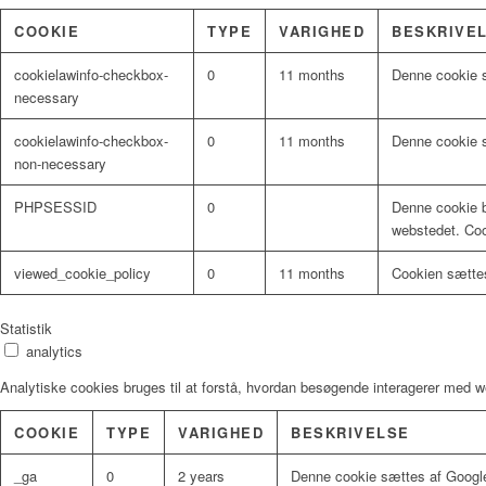
COOKIE
TYPE
VARIGHED
BESKRIVE
cookielawinfo-checkbox-
0
11 months
Denne cookie s
necessary
cookielawinfo-checkbox-
0
11 months
Denne cookie s
non-necessary
PHPSESSID
0
Denne cookie b
webstedet. Coo
viewed_cookie_policy
0
11 months
Cookien sættes
Statistik
analytics
Analytiske cookies bruges til at forstå, hvordan besøgende interagerer med w
COOKIE
TYPE
VARIGHED
BESKRIVELSE
_ga
0
2 years
Denne cookie sættes af Google