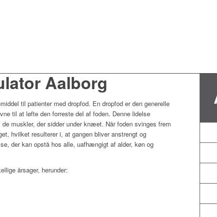
lator Aalborg
emiddel til patienter med dropfod. En dropfod er den generelle
ne til at løfte den forreste del af foden. Denne lidelse
i de muskler, der sidder under knæet. Når foden svinges frem
, hvilket resulterer i, at gangen bliver anstrengt og
se, der kan opstå hos alle, uafhængigt af alder, køn og
ellige årsager, herunder: