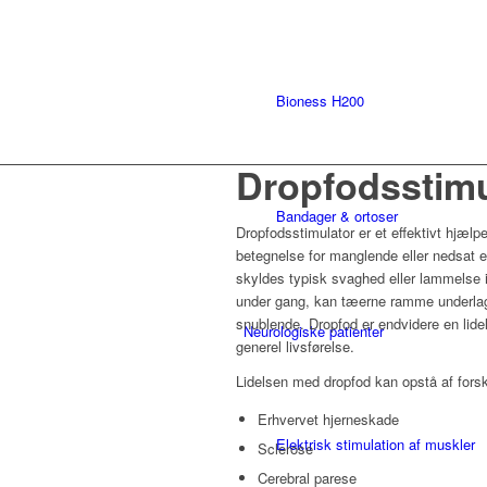
Bioness H200
Dropfodsstimu
Bandager & ortoser
Dropfodsstimulator er et effektivt hjælp
betegnelse for manglende eller nedsat ev
skyldes typisk svaghed eller lammelse 
under gang, kan tæerne ramme underlaget
snublende. Dropfod er endvidere en lidel
Neurologiske patienter
generel livsførelse.
Lidelsen med dropfod kan opstå af forsk
Erhvervet hjerneskade
Elektrisk stimulation af muskler
Sclerose
Cerebral parese