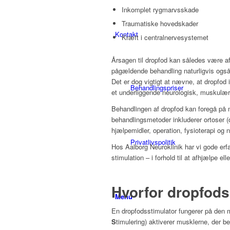
Inkomplet rygmarvsskade
Traumatiske hovedskader
Kontakt
Kræft i centralnervesystemet
Årsagen til dropfod kan således være af
pågældende behandling naturligvis også 
Det er dog vigtigt at nævne, at dropfod
Behandlingspriser
et underliggende neurologisk, muskulær
Behandlingen af dropfod kan foregå på
behandlingsmetoder inkluderer ortoser 
hjælpemidler, operation, fysioterapi og 
Privatlivspolitik
Hos Aalborg Neuroklinik har vi gode erf
stimulation – i forhold til at afhjælpe el
Hvorfor dropfods
Menu
En dropfodsstimulator fungerer på den 
S
timulering) aktiverer musklerne, der be